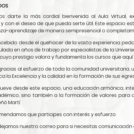
IDOS
s darte la más cordial bienvenida al Aula Virtual, e
y con el deseo de que pueda serte útil. Este espacio e
za-aprendizaje de manera semipresencial o completame
ncebido desde el quehacer de la vasta experiencia ped
lada en años de trabajo por especialistas de la Univer
cuyo prestigio valora y fundamenta los cursos que aquí
racias al esfuerzo de toda la comunidad universitaria,
a la Excelencia y la calidad en la formación de sus egre
eve desde este espacio, una educación armónica, integr
démico, sino también a la formación de valores para q
ñó Martí.
omendamos que participes con interés y esfuerzo
dejamos nuestro correo para si necesitas comunicación 