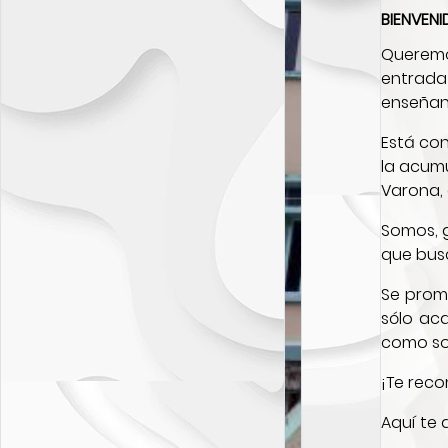
BIENVEN
Queremo
entrada 
enseñan
Está co
la acumu
Varona, 
Somos, g
que busc
Se promu
sólo aca
como so
¡Te rec
Aquí te 