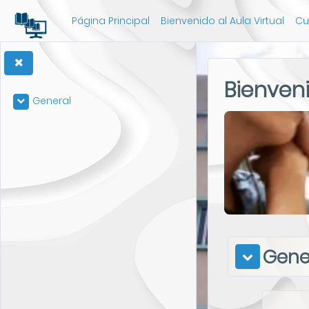
Salta al contenido principal
Página Principal
Bienvenido al Aula Virtual
Cu
Bienveni
General
Colapsar
Diagra
Gene